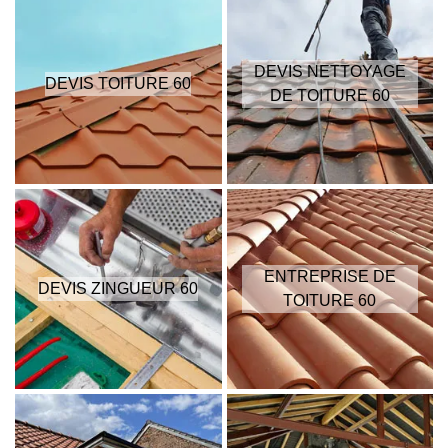
DEVIS NETTOYAGE
DEVIS TOITURE 60
DE TOITURE 60
ENTREPRISE DE
DEVIS ZINGUEUR 60
TOITURE 60