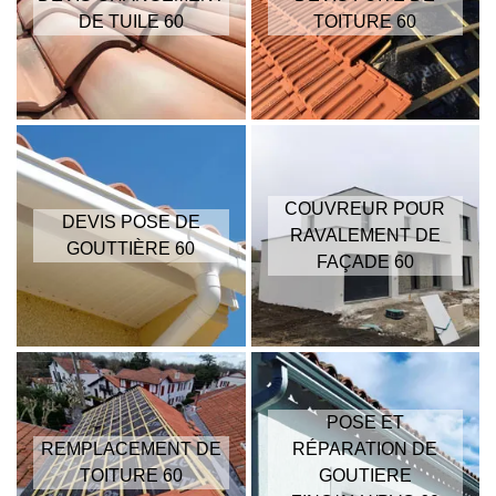
DE TUILE 60
TOITURE 60
COUVREUR POUR
DEVIS POSE DE
RAVALEMENT DE
GOUTTIÈRE 60
FAÇADE 60
POSE ET
REMPLACEMENT DE
RÉPARATION DE
TOITURE 60
GOUTIERE