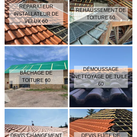
RÉPARATEUR
REHAUSSEMENT DE
INSTALLATEUR DE
TOITURE 60
VELUX 60
DÉMOUSSAGE
BÂCHAGE DE
NETTOYAGE DE TUILE
TOITURE 60
60
DEVIS CHANGEMENT
DEVIS FUITE DE