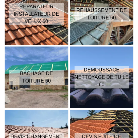
RÉPARATEUR
REHAUSSEMENT DE
INSTALLATEUR DE
TOITURE 60
VELUX 60
DÉMOUSSAGE
BÂCHAGE DE
NETTOYAGE DE TUILE
TOITURE 60
60
DEVIS CHANGEMENT
DEVIS FUITE DE