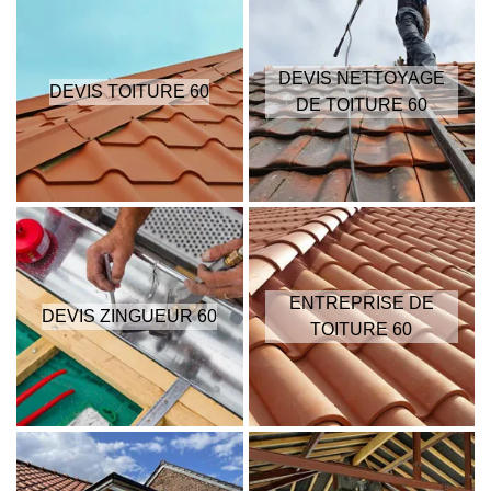
DEVIS NETTOYAGE
DEVIS TOITURE 60
DE TOITURE 60
ENTREPRISE DE
DEVIS ZINGUEUR 60
TOITURE 60