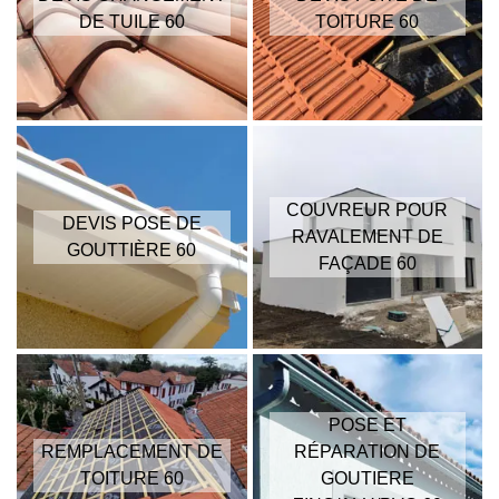
DE TUILE 60
TOITURE 60
COUVREUR POUR
DEVIS POSE DE
RAVALEMENT DE
GOUTTIÈRE 60
FAÇADE 60
POSE ET
REMPLACEMENT DE
RÉPARATION DE
TOITURE 60
GOUTIERE