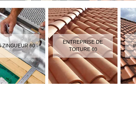
ENTREPRISE DE
S ZINGUEUR 60
I
TOITURE 60