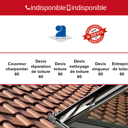
indisponible
indisponible
Devis
Devis
Couvreur
Devis
Devis
Entrepri
réparation
nettoyage
charpentier
toiture
zingueur
de toitu
de toiture
de toiture
60
60
60
60
60
60