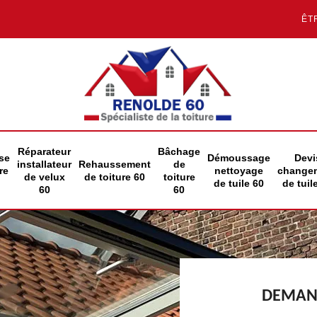
ÊT
Réparateur
Bâchage
se
Démoussage
Devi
installateur
Rehaussement
de
re
nettoyage
change
de velux
de toiture 60
toiture
de tuile 60
de tuil
60
60
DEMAND