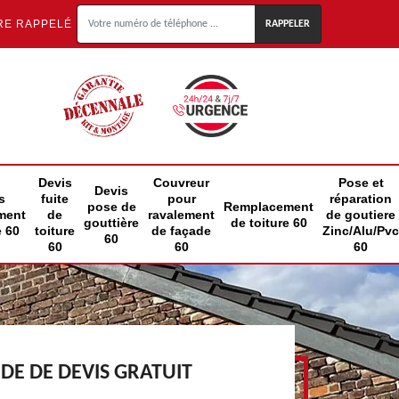
RE RAPPELÉ
Devis
Couvreur
Pose et
Devis
s
fuite
pour
réparation
pose de
Remplacement
ment
de
ravalement
de goutiere
gouttière
de toiture 60
e 60
toiture
de façade
Zinc/Alu/Pvc
60
60
60
60
E DE DEVIS GRATUIT