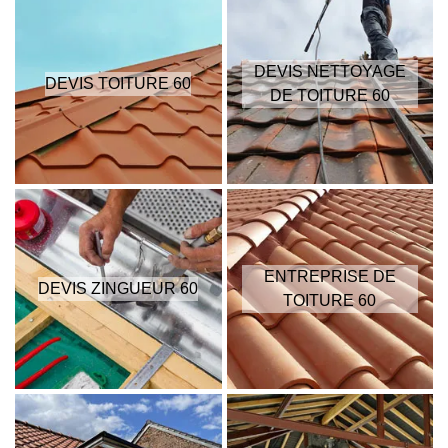
DEVIS NETTOYAGE
DEVIS TOITURE 60
DE TOITURE 60
ENTREPRISE DE
DEVIS ZINGUEUR 60
TOITURE 60