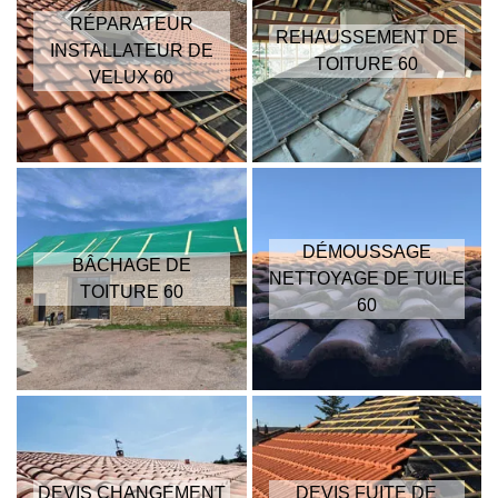
RÉPARATEUR
REHAUSSEMENT DE
INSTALLATEUR DE
TOITURE 60
VELUX 60
DÉMOUSSAGE
BÂCHAGE DE
NETTOYAGE DE TUILE
TOITURE 60
60
DEVIS CHANGEMENT
DEVIS FUITE DE