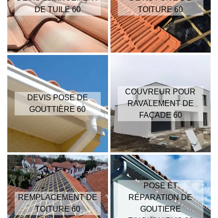
DE TUILE 60
TOITURE 60
COUVREUR POUR
DEVIS POSE DE
RAVALEMENT DE
GOUTTIÈRE 60
FAÇADE 60
POSE ET
REMPLACEMENT DE
RÉPARATION DE
TOITURE 60
GOUTIERE