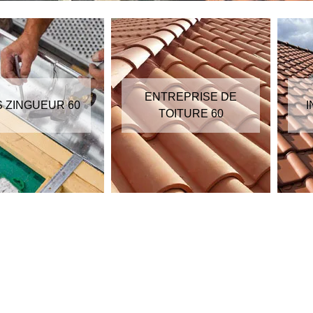
ENTREPRISE DE
S ZINGUEUR 60
I
TOITURE 60