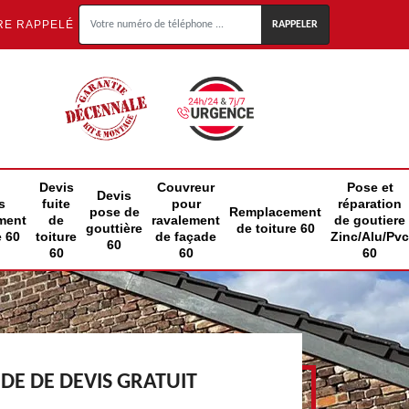
RE RAPPELÉ
Devis
Couvreur
Pose et
Devis
s
fuite
pour
réparation
pose de
Remplacement
ment
de
ravalement
de goutiere
gouttière
de toiture 60
e 60
toiture
de façade
Zinc/Alu/Pvc
60
60
60
60
E DE DEVIS GRATUIT