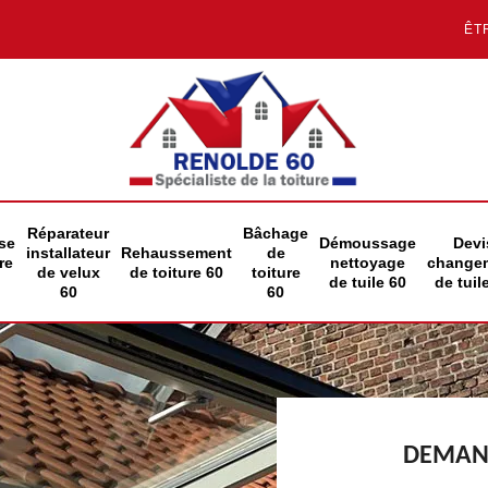
ÊT
Réparateur
Bâchage
se
Démoussage
Devi
installateur
Rehaussement
de
re
nettoyage
change
de velux
de toiture 60
toiture
de tuile 60
de tuil
60
60
DEMAND