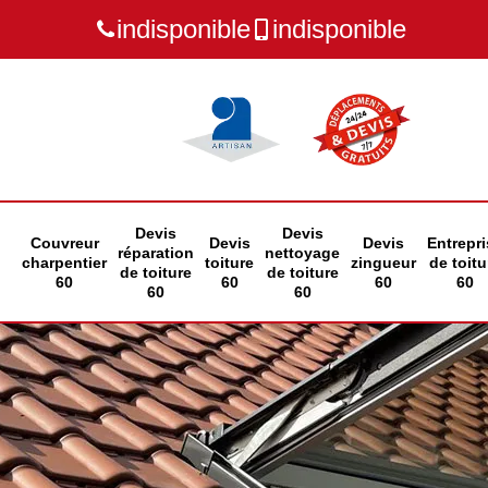
indisponible
indisponible
Devis
Devis
Couvreur
Devis
Devis
Entrepri
réparation
nettoyage
charpentier
toiture
zingueur
de toitu
de toiture
de toiture
60
60
60
60
60
60