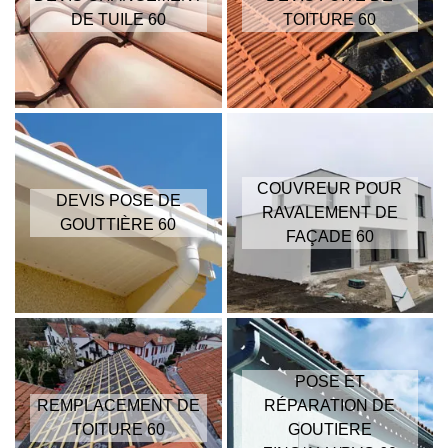
DE TUILE 60
TOITURE 60
COUVREUR POUR
DEVIS POSE DE
RAVALEMENT DE
GOUTTIÈRE 60
FAÇADE 60
POSE ET
REMPLACEMENT DE
RÉPARATION DE
TOITURE 60
GOUTIERE