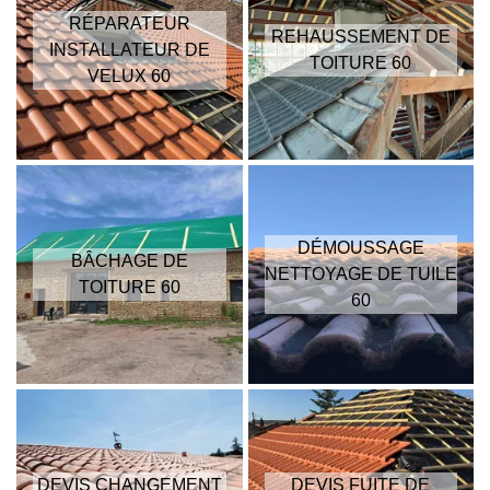
RÉPARATEUR
REHAUSSEMENT DE
INSTALLATEUR DE
TOITURE 60
VELUX 60
DÉMOUSSAGE
BÂCHAGE DE
NETTOYAGE DE TUILE
TOITURE 60
60
DEVIS CHANGEMENT
DEVIS FUITE DE