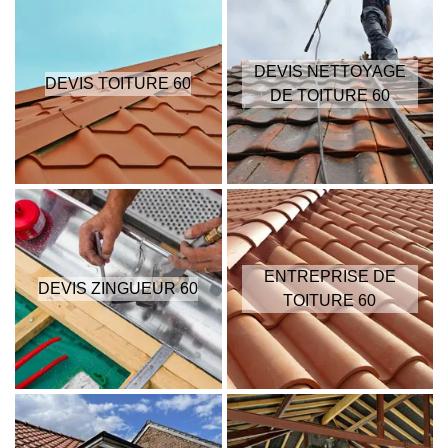
DEVIS NETTOYAGE
DEVIS TOITURE 60
DE TOITURE 60
ENTREPRISE DE
DEVIS ZINGUEUR 60
TOITURE 60