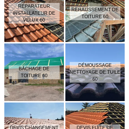
RÉPARATEUR
REHAUSSEMENT DE
INSTALLATEUR DE
TOITURE 60
VELUX 60
DÉMOUSSAGE
BÂCHAGE DE
NETTOYAGE DE TUILE
TOITURE 60
60
DEVIS CHANGEMENT
DEVIS FUITE DE