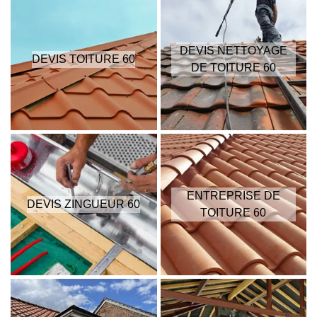
DEVIS NETTOYAGE
DEVIS TOITURE 60
DE TOITURE 60
ENTREPRISE DE
DEVIS ZINGUEUR 60
TOITURE 60