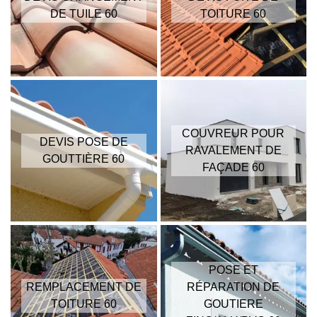
DE TUILE 60
TOITURE 60
COUVREUR POUR
DEVIS POSE DE
RAVALEMENT DE
GOUTTIÈRE 60
FAÇADE 60
POSE ET
REMPLACEMENT DE
RÉPARATION DE
TOITURE 60
GOUTIERE