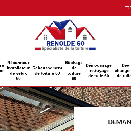
ÊT
Réparateur
Bâchage
se
Démoussage
Devi
installateur
Rehaussement
de
re
nettoyage
change
de velux
de toiture 60
toiture
de tuile 60
de tuil
60
60
DEMAND