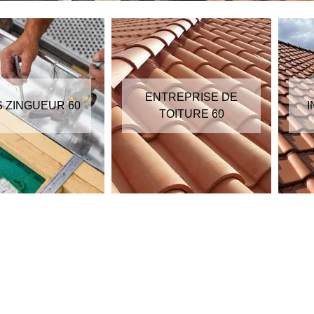
ENTREPRISE DE
S ZINGUEUR 60
I
TOITURE 60