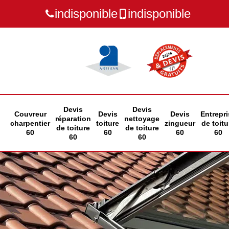
indisponible
indisponible
Devis
Devis
Couvreur
Devis
Devis
Entrepri
réparation
nettoyage
charpentier
toiture
zingueur
de toitu
de toiture
de toiture
60
60
60
60
60
60