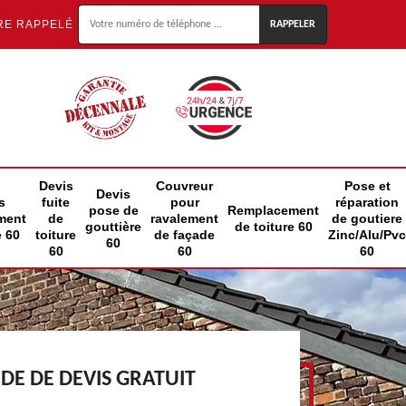
RE RAPPELÉ
Devis
Couvreur
Pose et
Devis
s
fuite
pour
réparation
pose de
Remplacement
ment
de
ravalement
de goutiere
gouttière
de toiture 60
e 60
toiture
de façade
Zinc/Alu/Pvc
60
60
60
60
E DE DEVIS GRATUIT