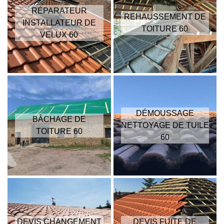
RÉPARATEUR
REHAUSSEMENT DE
INSTALLATEUR DE
TOITURE 60
VELUX 60
DÉMOUSSAGE
BÂCHAGE DE
NETTOYAGE DE TUILE
TOITURE 60
60
DEVIS CHANGEMENT
DEVIS FUITE DE