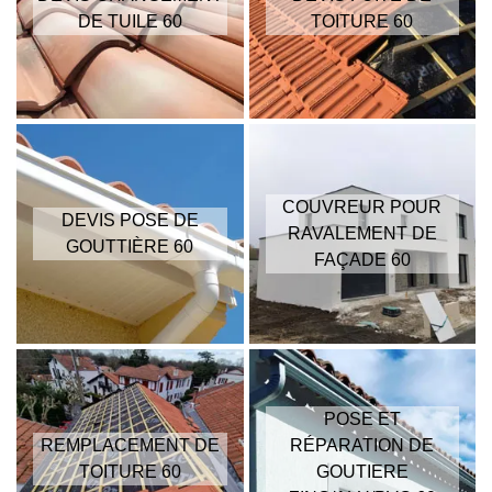
DE TUILE 60
TOITURE 60
COUVREUR POUR
DEVIS POSE DE
RAVALEMENT DE
GOUTTIÈRE 60
FAÇADE 60
POSE ET
REMPLACEMENT DE
RÉPARATION DE
TOITURE 60
GOUTIERE