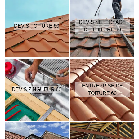
DEVIS NETTOYAGE
DEVIS TOITURE 60
DE TOITURE 60
ENTREPRISE DE
DEVIS ZINGUEUR 60
TOITURE 60