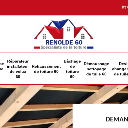
ÊT
Réparateur
Bâchage
se
Démoussage
Devi
installateur
Rehaussement
de
re
nettoyage
change
de velux
de toiture 60
toiture
de tuile 60
de tuil
60
60
DEMAND