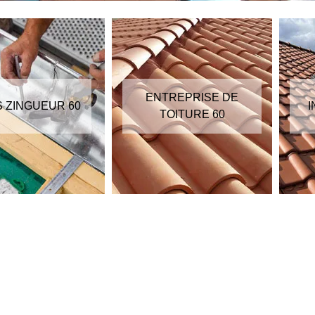
ENTREPRISE DE
S ZINGUEUR 60
I
TOITURE 60