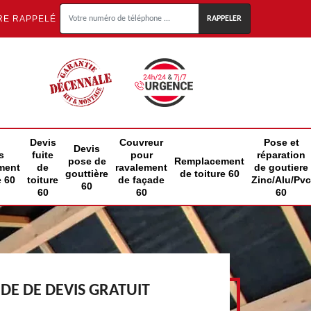
RE RAPPELÉ
Devis
Couvreur
Pose et
Devis
s
fuite
pour
réparation
pose de
Remplacement
ment
de
ravalement
de goutiere
gouttière
de toiture 60
e 60
toiture
de façade
Zinc/Alu/Pvc
60
60
60
60
E DE DEVIS GRATUIT