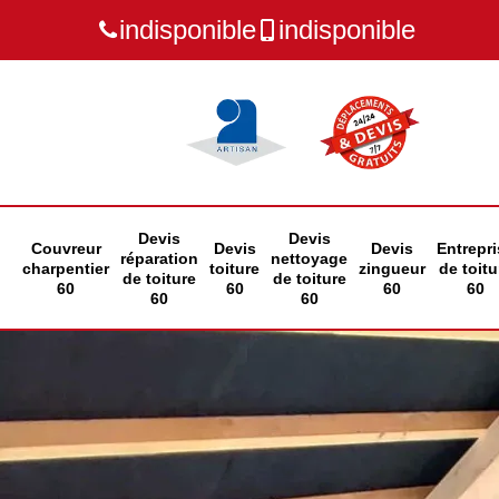
indisponible
indisponible
Devis
Devis
Couvreur
Devis
Devis
Entrepri
réparation
nettoyage
charpentier
toiture
zingueur
de toitu
de toiture
de toiture
60
60
60
60
60
60