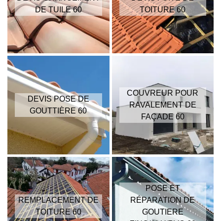
DE TUILE 60
TOITURE 60
COUVREUR POUR
DEVIS POSE DE
RAVALEMENT DE
GOUTTIÈRE 60
FAÇADE 60
POSE ET
REMPLACEMENT DE
RÉPARATION DE
TOITURE 60
GOUTIERE