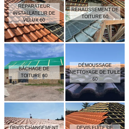
RÉPARATEUR
REHAUSSEMENT DE
INSTALLATEUR DE
TOITURE 60
VELUX 60
DÉMOUSSAGE
BÂCHAGE DE
NETTOYAGE DE TUILE
TOITURE 60
60
DEVIS CHANGEMENT
DEVIS FUITE DE