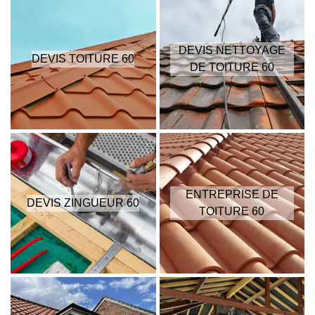
DEVIS NETTOYAGE
DEVIS TOITURE 60
DE TOITURE 60
ENTREPRISE DE
DEVIS ZINGUEUR 60
TOITURE 60