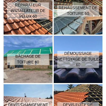
RÉPARATEUR
REHAUSSEMENT DE
INSTALLATEUR DE
TOITURE 60
VELUX 60
DÉMOUSSAGE
BÂCHAGE DE
NETTOYAGE DE TUILE
TOITURE 60
60
DEVIS CHANGEMENT
DEVIS FUITE DE