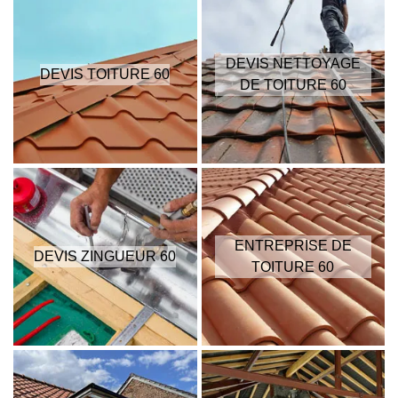
DEVIS NETTOYAGE
DEVIS TOITURE 60
DE TOITURE 60
ENTREPRISE DE
DEVIS ZINGUEUR 60
TOITURE 60