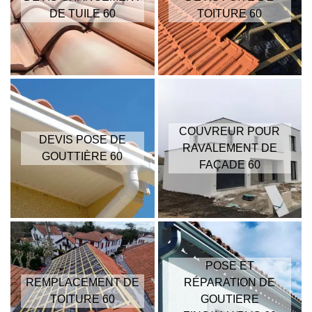
DE TUILE 60
TOITURE 60
COUVREUR POUR
DEVIS POSE DE
RAVALEMENT DE
GOUTTIÈRE 60
FAÇADE 60
POSE ET
REMPLACEMENT DE
RÉPARATION DE
TOITURE 60
GOUTIERE