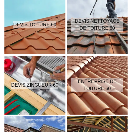
DEVIS NETTOYAGE
DEVIS TOITURE 60
DE TOITURE 60
ENTREPRISE DE
DEVIS ZINGUEUR 60
TOITURE 60