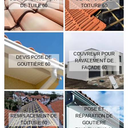
DE TUILE 60
TOITURE 60
COUVREUR POUR
DEVIS POSE DE
RAVALEMENT DE
GOUTTIÈRE 60
FAÇADE 60
POSE ET
REMPLACEMENT DE
RÉPARATION DE
TOITURE 60
GOUTIERE