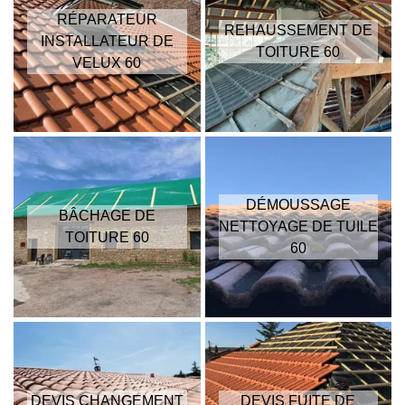
RÉPARATEUR
REHAUSSEMENT DE
INSTALLATEUR DE
TOITURE 60
VELUX 60
DÉMOUSSAGE
BÂCHAGE DE
NETTOYAGE DE TUILE
TOITURE 60
60
DEVIS CHANGEMENT
DEVIS FUITE DE