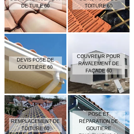
DE TUILE 60
TOITURE 60
COUVREUR POUR
DEVIS POSE DE
RAVALEMENT DE
GOUTTIÈRE 60
FAÇADE 60
POSE ET
REMPLACEMENT DE
RÉPARATION DE
TOITURE 60
GOUTIERE