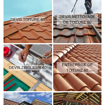
DEVIS NETTOYAGE
DEVIS TOITURE 60
DE TOITURE 60
ENTREPRISE DE
DEVIS ZINGUEUR 60
TOITURE 60