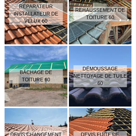
RÉPARATEUR
REHAUSSEMENT DE
INSTALLATEUR DE
TOITURE 60
VELUX 60
DÉMOUSSAGE
BÂCHAGE DE
NETTOYAGE DE TUILE
TOITURE 60
60
DEVIS CHANGEMENT
DEVIS FUITE DE