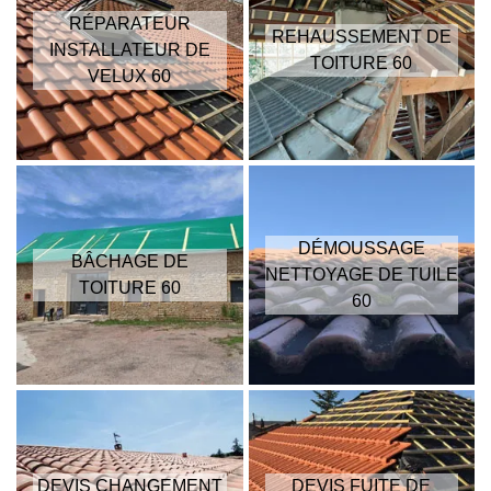
RÉPARATEUR
REHAUSSEMENT DE
INSTALLATEUR DE
TOITURE 60
VELUX 60
DÉMOUSSAGE
BÂCHAGE DE
NETTOYAGE DE TUILE
TOITURE 60
60
DEVIS CHANGEMENT
DEVIS FUITE DE