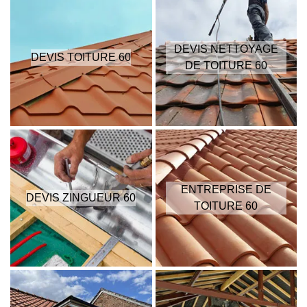
DEVIS NETTOYAGE
DEVIS TOITURE 60
DE TOITURE 60
ENTREPRISE DE
DEVIS ZINGUEUR 60
TOITURE 60