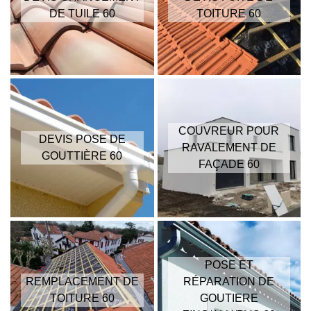
DE TUILE 60
TOITURE 60
COUVREUR POUR
DEVIS POSE DE
RAVALEMENT DE
GOUTTIÈRE 60
FAÇADE 60
POSE ET
REMPLACEMENT DE
RÉPARATION DE
TOITURE 60
GOUTIERE