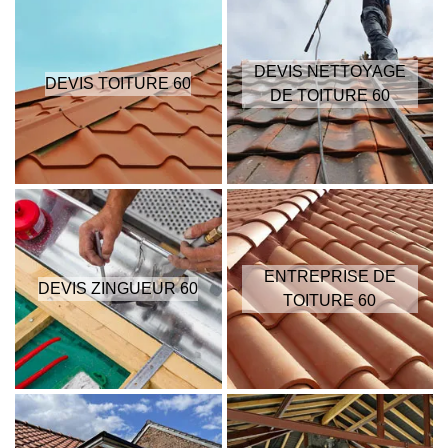
DEVIS NETTOYAGE
DEVIS TOITURE 60
DE TOITURE 60
ENTREPRISE DE
DEVIS ZINGUEUR 60
TOITURE 60