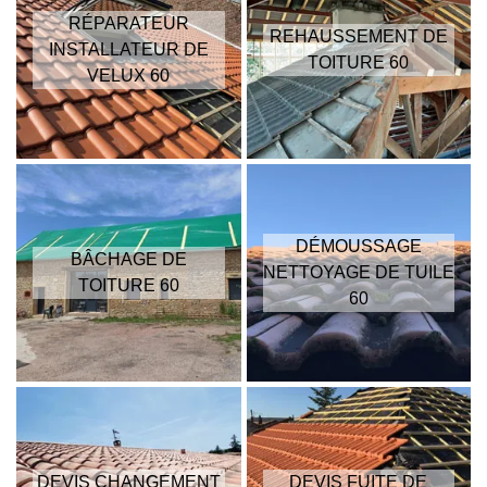
RÉPARATEUR
REHAUSSEMENT DE
INSTALLATEUR DE
TOITURE 60
VELUX 60
DÉMOUSSAGE
BÂCHAGE DE
NETTOYAGE DE TUILE
TOITURE 60
60
DEVIS CHANGEMENT
DEVIS FUITE DE