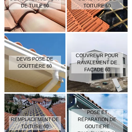
DE TUILE 60
TOITURE 60
COUVREUR POUR
DEVIS POSE DE
RAVALEMENT DE
GOUTTIÈRE 60
FAÇADE 60
POSE ET
REMPLACEMENT DE
RÉPARATION DE
TOITURE 60
GOUTIERE