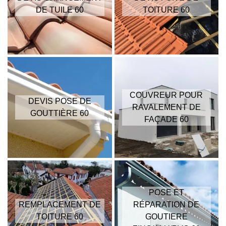
DE TUILE 60
TOITURE 60
COUVREUR POUR
DEVIS POSE DE
RAVALEMENT DE
GOUTTIÈRE 60
FAÇADE 60
POSE ET
REMPLACEMENT DE
RÉPARATION DE
TOITURE 60
GOUTIERE