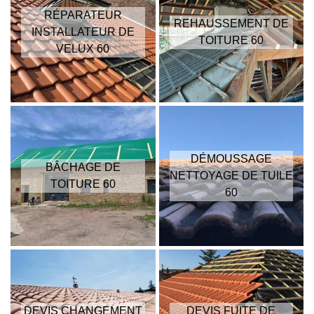
RÉPARATEUR
REHAUSSEMENT DE
INSTALLATEUR DE
TOITURE 60
VELUX 60
DÉMOUSSAGE
BÂCHAGE DE
NETTOYAGE DE TUILE
TOITURE 60
60
DEVIS CHANGEMENT
DEVIS FUITE DE