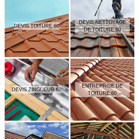
DEVIS NETTOYAGE
DEVIS TOITURE 60
DE TOITURE 60
ENTREPRISE DE
DEVIS ZINGUEUR 60
TOITURE 60