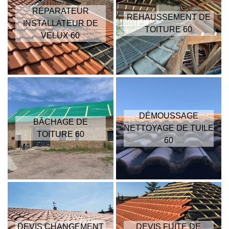
RÉPARATEUR
REHAUSSEMENT DE
INSTALLATEUR DE
TOITURE 60
VELUX 60
DÉMOUSSAGE
BÂCHAGE DE
NETTOYAGE DE TUILE
TOITURE 60
60
DEVIS CHANGEMENT
DEVIS FUITE DE