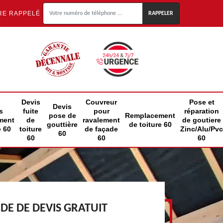
RE RAPPELÉ
Devis
Couvreur
Pose et
Devis
s
fuite
pour
réparation
pose de
Remplacement
ment
de
ravalement
de goutiere
gouttière
de toiture 60
e 60
toiture
de façade
Zinc/Alu/Pvc
60
60
60
60
E DE DEVIS GRATUIT