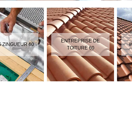
ENTREPRISE DE
S ZINGUEUR 60
I
TOITURE 60