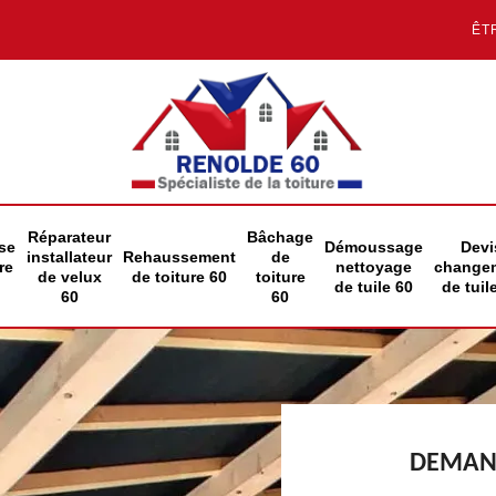
ÊT
Réparateur
Bâchage
se
Démoussage
Devi
installateur
Rehaussement
de
re
nettoyage
change
de velux
de toiture 60
toiture
de tuile 60
de tuil
60
60
DEMAND