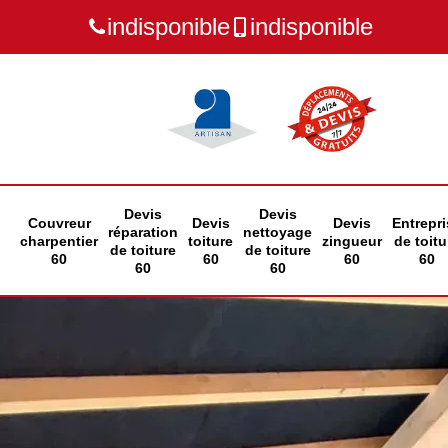
indisponible
indisponible
Devis
Devis
Couvreur
Devis
Devis
Entrepri
réparation
nettoyage
charpentier
toiture
zingueur
de toitu
de toiture
de toiture
60
60
60
60
60
60