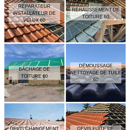
RÉPARATEUR
REHAUSSEMENT DE
INSTALLATEUR DE
TOITURE 60
VELUX 60
DÉMOUSSAGE
BÂCHAGE DE
NETTOYAGE DE TUILE
TOITURE 60
60
DEVIS CHANGEMENT
DEVIS FUITE DE