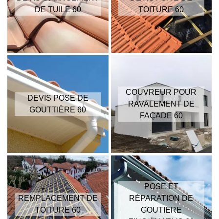
DE TUILE 60
TOITURE 60
COUVREUR POUR
DEVIS POSE DE
RAVALEMENT DE
GOUTTIÈRE 60
FAÇADE 60
POSE ET
REMPLACEMENT DE
RÉPARATION DE
TOITURE 60
GOUTIERE