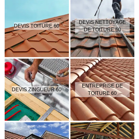
DEVIS NETTOYAGE
DEVIS TOITURE 60
DE TOITURE 60
ENTREPRISE DE
DEVIS ZINGUEUR 60
TOITURE 60