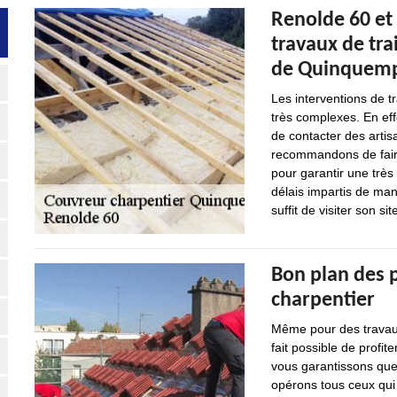
Renolde 60 et
travaux de tra
de Quinquempo
Les interventions de t
très complexes. En effe
de contacter des arti
recommandons de faire
pour garantir une très 
délais impartis de mani
suffit de visiter son sit
Bon plan des 
charpentier
Même pour des travaux 
fait possible de profit
vous garantissons que 
opérons tous ceux qui