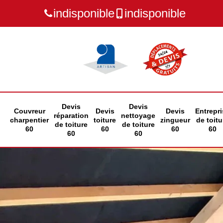
indisponible
indisponible
Devis
Devis
Couvreur
Devis
Devis
Entrepri
réparation
nettoyage
charpentier
toiture
zingueur
de toitu
de toiture
de toiture
60
60
60
60
60
60