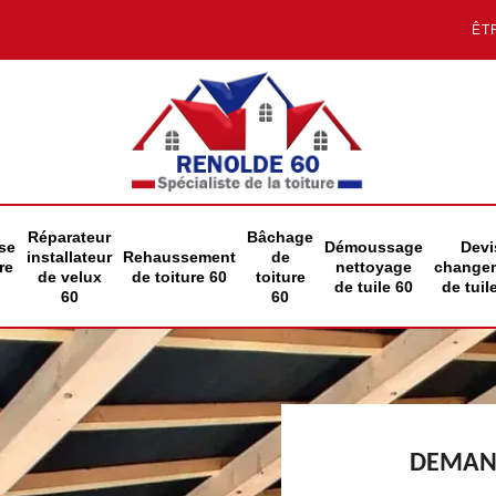
ÊT
Réparateur
Bâchage
se
Démoussage
Devi
installateur
Rehaussement
de
re
nettoyage
change
de velux
de toiture 60
toiture
de tuile 60
de tuil
60
60
DEMAND