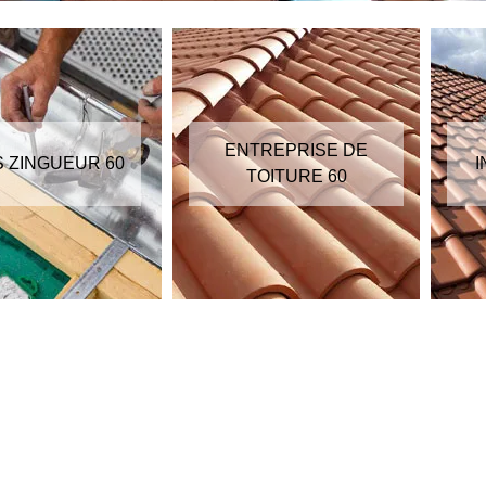
ENTREPRISE DE
S ZINGUEUR 60
I
TOITURE 60