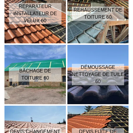
RÉPARATEUR
REHAUSSEMENT DE
INSTALLATEUR DE
TOITURE 60
VELUX 60
DÉMOUSSAGE
BÂCHAGE DE
NETTOYAGE DE TUILE
TOITURE 60
60
DEVIS CHANGEMENT
DEVIS FUITE DE