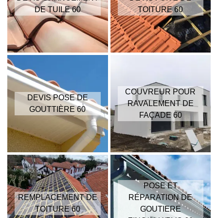
DE TUILE 60
TOITURE 60
COUVREUR POUR
DEVIS POSE DE
RAVALEMENT DE
GOUTTIÈRE 60
FAÇADE 60
POSE ET
REMPLACEMENT DE
RÉPARATION DE
TOITURE 60
GOUTIERE