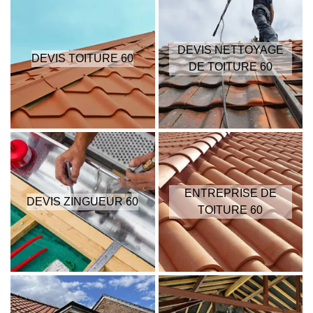
DEVIS NETTOYAGE
DEVIS TOITURE 60
DE TOITURE 60
ENTREPRISE DE
DEVIS ZINGUEUR 60
TOITURE 60