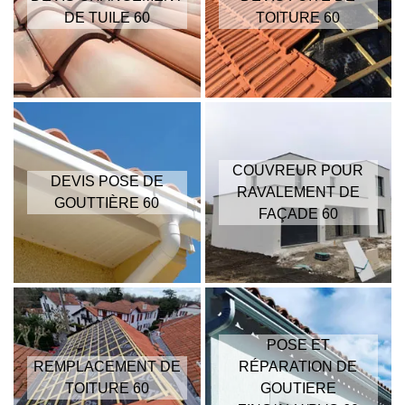
DE TUILE 60
TOITURE 60
COUVREUR POUR
DEVIS POSE DE
RAVALEMENT DE
GOUTTIÈRE 60
FAÇADE 60
POSE ET
REMPLACEMENT DE
RÉPARATION DE
TOITURE 60
GOUTIERE