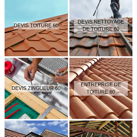
DEVIS NETTOYAGE
DEVIS TOITURE 60
DE TOITURE 60
ENTREPRISE DE
DEVIS ZINGUEUR 60
TOITURE 60