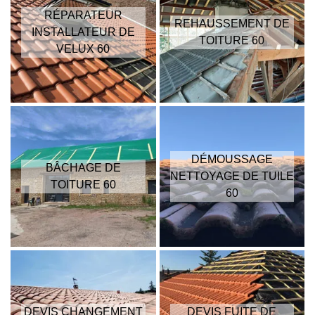
RÉPARATEUR
REHAUSSEMENT DE
INSTALLATEUR DE
TOITURE 60
VELUX 60
DÉMOUSSAGE
BÂCHAGE DE
NETTOYAGE DE TUILE
TOITURE 60
60
DEVIS CHANGEMENT
DEVIS FUITE DE