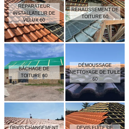
RÉPARATEUR
REHAUSSEMENT DE
INSTALLATEUR DE
TOITURE 60
VELUX 60
DÉMOUSSAGE
BÂCHAGE DE
NETTOYAGE DE TUILE
TOITURE 60
60
DEVIS CHANGEMENT
DEVIS FUITE DE