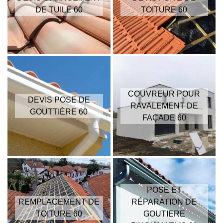
DE TUILE 60
TOITURE 60
COUVREUR POUR
DEVIS POSE DE
RAVALEMENT DE
GOUTTIÈRE 60
FAÇADE 60
POSE ET
REMPLACEMENT DE
RÉPARATION DE
TOITURE 60
GOUTIERE