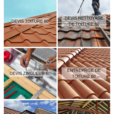
DEVIS NETTOYAGE
DEVIS TOITURE 60
DE TOITURE 60
ENTREPRISE DE
DEVIS ZINGUEUR 60
TOITURE 60