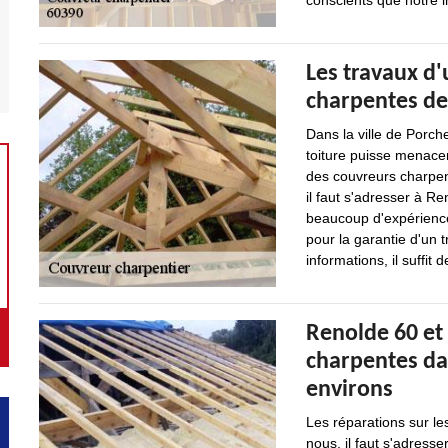
conscients que notre in
Les travaux d'
charpentes d
Dans la ville de Porche
toiture puisse menacer
des couvreurs charpent
il faut s'adresser à R
beaucoup d'expérience 
pour la garantie d'un t
informations, il suffit
Renolde 60 et 
charpentes dan
environs
Les réparations sur le
nous, il faut s'adresse