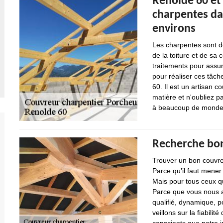
Renolde 60 et 
charpentes dan
environs
Les charpentes sont de
de la toiture et de sa 
traitements pour assure
pour réaliser ces tâch
60. Il est un artisan c
matière et n'oubliez pa
à beaucoup de monde
Recherche bon
Trouver un bon couvreu
Parce qu’il faut mener
Mais pour tous ceux qu
Parce que vous nous a
qualifié, dynamique, p
veillons sur la fiabil