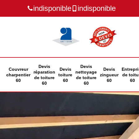
indisponible
indisponible
Devis
Devis
Couvreur
Devis
Devis
Entrepri
réparation
nettoyage
charpentier
toiture
zingueur
de toitu
de toiture
de toiture
60
60
60
60
60
60