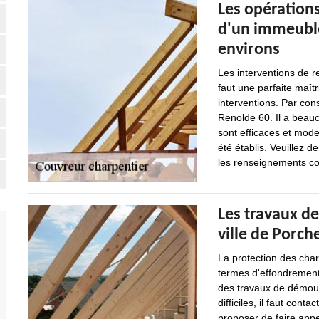
Les opération
d'un immeuble 
environs
Les interventions de r
faut une parfaite maît
interventions. Par con
Renolde 60. Il a beauco
sont efficaces et mode
été établis. Veuillez 
les renseignements com
Les travaux de
ville de Porch
La protection des char
termes d'effondrement 
des travaux de démouss
difficiles, il faut con
proposer de faire appe