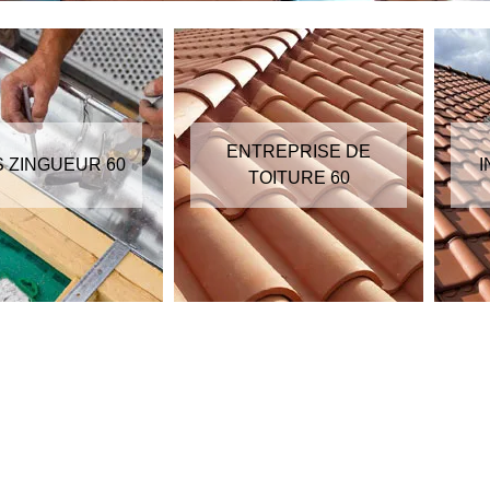
ENTREPRISE DE
S ZINGUEUR 60
I
TOITURE 60