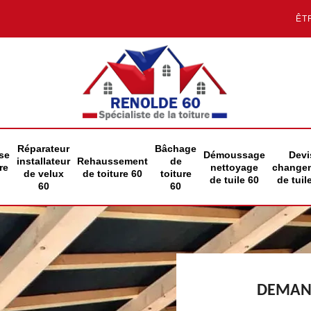
ÊT
Réparateur
Bâchage
se
Démoussage
Devi
installateur
Rehaussement
de
re
nettoyage
change
de velux
de toiture 60
toiture
de tuile 60
de tuil
60
60
DEMAND