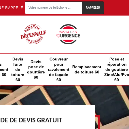
RE RAPPELÉ
Devis
Couvreur
Pose et
Devis
s
fuite
pour
réparation
pose de
Remplacement
ment
de
ravalement
de goutiere
gouttière
de toiture 60
e 60
toiture
de façade
Zinc/Alu/Pvc
60
60
60
60
E DE DEVIS GRATUIT