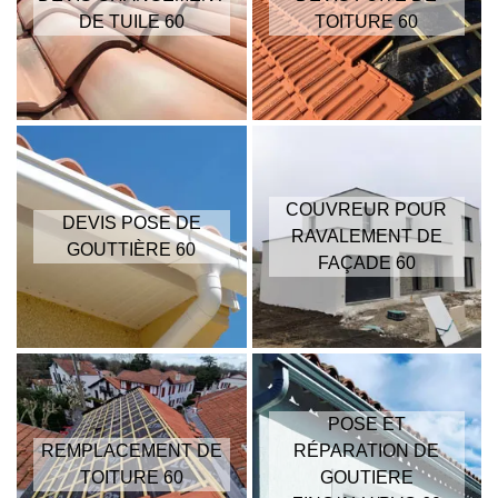
DE TUILE 60
TOITURE 60
COUVREUR POUR
DEVIS POSE DE
RAVALEMENT DE
GOUTTIÈRE 60
FAÇADE 60
POSE ET
REMPLACEMENT DE
RÉPARATION DE
TOITURE 60
GOUTIERE