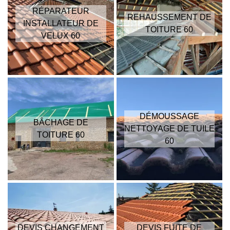
RÉPARATEUR
REHAUSSEMENT DE
INSTALLATEUR DE
TOITURE 60
VELUX 60
DÉMOUSSAGE
BÂCHAGE DE
NETTOYAGE DE TUILE
TOITURE 60
60
DEVIS CHANGEMENT
DEVIS FUITE DE