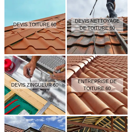
DEVIS NETTOYAGE
DEVIS TOITURE 60
DE TOITURE 60
ENTREPRISE DE
DEVIS ZINGUEUR 60
TOITURE 60