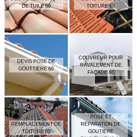
DE TUILE 60
TOITURE 60
COUVREUR POUR
DEVIS POSE DE
RAVALEMENT DE
GOUTTIÈRE 60
FAÇADE 60
POSE ET
REMPLACEMENT DE
RÉPARATION DE
TOITURE 60
GOUTIERE