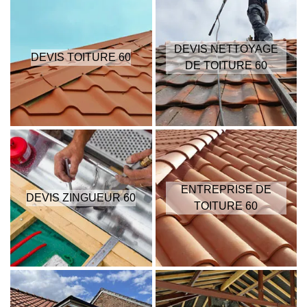
DEVIS NETTOYAGE
DEVIS TOITURE 60
DE TOITURE 60
ENTREPRISE DE
DEVIS ZINGUEUR 60
TOITURE 60