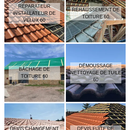
RÉPARATEUR
REHAUSSEMENT DE
INSTALLATEUR DE
TOITURE 60
VELUX 60
DÉMOUSSAGE
BÂCHAGE DE
NETTOYAGE DE TUILE
TOITURE 60
60
DEVIS CHANGEMENT
DEVIS FUITE DE