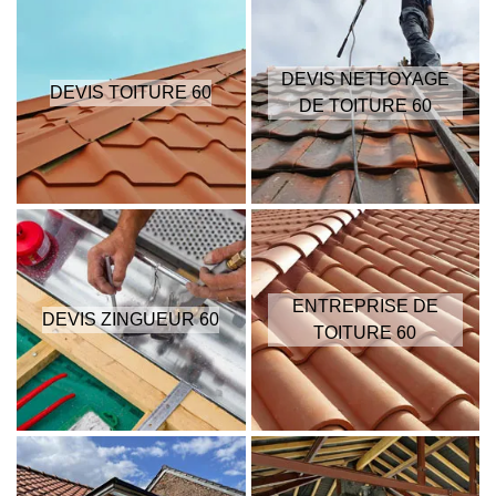
DEVIS NETTOYAGE
DEVIS TOITURE 60
DE TOITURE 60
ENTREPRISE DE
DEVIS ZINGUEUR 60
TOITURE 60