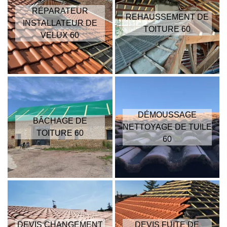
RÉPARATEUR
REHAUSSEMENT DE
INSTALLATEUR DE
TOITURE 60
VELUX 60
DÉMOUSSAGE
BÂCHAGE DE
NETTOYAGE DE TUILE
TOITURE 60
60
DEVIS CHANGEMENT
DEVIS FUITE DE