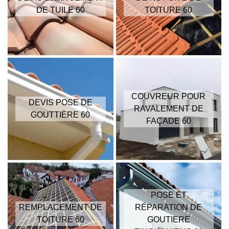
DE TUILE 60
TOITURE 60
COUVREUR POUR
DEVIS POSE DE
RAVALEMENT DE
GOUTTIÈRE 60
FAÇADE 60
POSE ET
REMPLACEMENT DE
RÉPARATION DE
TOITURE 60
GOUTIERE