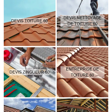
DEVIS NETTOYAGE
DEVIS TOITURE 60
DE TOITURE 60
ENTREPRISE DE
DEVIS ZINGUEUR 60
TOITURE 60