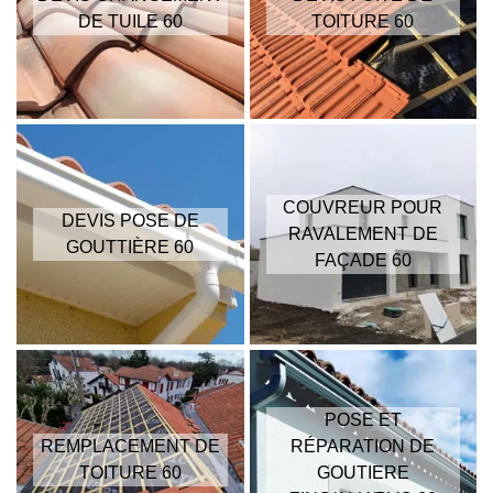
DE TUILE 60
TOITURE 60
COUVREUR POUR
DEVIS POSE DE
RAVALEMENT DE
GOUTTIÈRE 60
FAÇADE 60
POSE ET
REMPLACEMENT DE
RÉPARATION DE
TOITURE 60
GOUTIERE