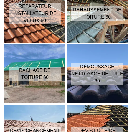
RÉPARATEUR
REHAUSSEMENT DE
INSTALLATEUR DE
TOITURE 60
VELUX 60
DÉMOUSSAGE
BÂCHAGE DE
NETTOYAGE DE TUILE
TOITURE 60
60
DEVIS CHANGEMENT
DEVIS FUITE DE