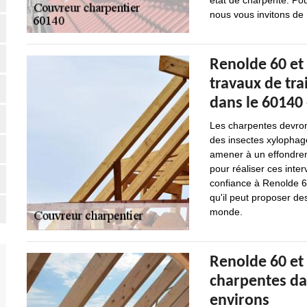
état de charpente. Pou
nous vous invitons de
Renolde 60 et 
travaux de tra
dans le 60140 
Les charpentes devron
des insectes xylophage
amener à un effondreme
pour réaliser ces inte
confiance à Renolde 6
qu'il peut proposer de
monde.
Renolde 60 et 
charpentes dan
environs