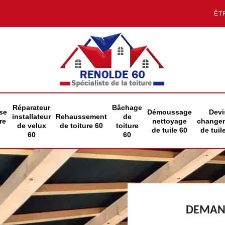
ÊT
Réparateur
Bâchage
se
Démoussage
Devi
installateur
Rehaussement
de
re
nettoyage
change
de velux
de toiture 60
toiture
de tuile 60
de tuil
60
60
DEMAND