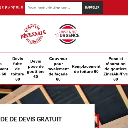
RE RAPPELÉ
Devis
Couvreur
Pose et
Devis
s
fuite
pour
réparation
pose de
Remplacement
ment
de
ravalement
de goutiere
gouttière
de toiture 60
e 60
toiture
de façade
Zinc/Alu/Pvc
60
60
60
60
E DE DEVIS GRATUIT