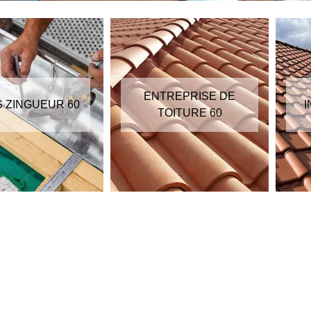
ENTREPRISE DE
S ZINGUEUR 60
I
TOITURE 60