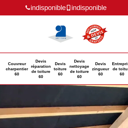
indisponible
indisponible
Devis
Devis
Couvreur
Devis
Devis
Entrepri
réparation
nettoyage
charpentier
toiture
zingueur
de toitu
de toiture
de toiture
60
60
60
60
60
60