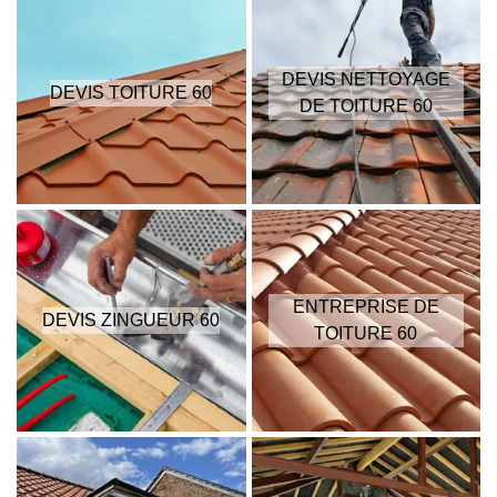
DEVIS NETTOYAGE
DEVIS TOITURE 60
DE TOITURE 60
ENTREPRISE DE
DEVIS ZINGUEUR 60
TOITURE 60