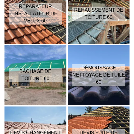
RÉPARATEUR
REHAUSSEMENT DE
INSTALLATEUR DE
TOITURE 60
VELUX 60
DÉMOUSSAGE
BÂCHAGE DE
NETTOYAGE DE TUILE
TOITURE 60
60
DEVIS CHANGEMENT
DEVIS FUITE DE