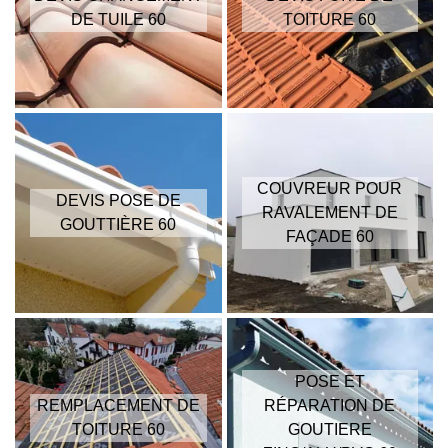
DE TUILE 60
TOITURE 60
COUVREUR POUR
DEVIS POSE DE
RAVALEMENT DE
GOUTTIÈRE 60
FAÇADE 60
POSE ET
REMPLACEMENT DE
RÉPARATION DE
TOITURE 60
GOUTIERE