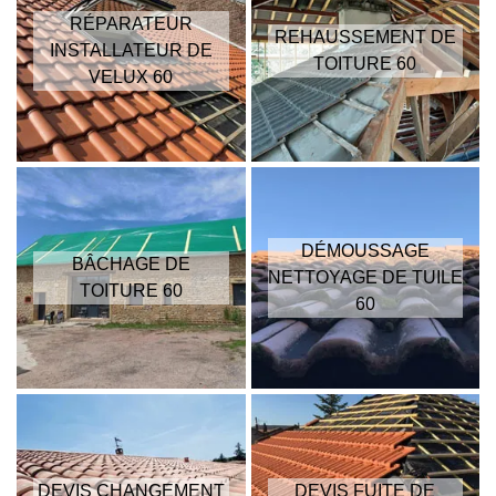
RÉPARATEUR
REHAUSSEMENT DE
INSTALLATEUR DE
TOITURE 60
VELUX 60
DÉMOUSSAGE
BÂCHAGE DE
NETTOYAGE DE TUILE
TOITURE 60
60
DEVIS CHANGEMENT
DEVIS FUITE DE