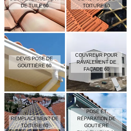
DE TUILE 60
TOITURE 60
COUVREUR POUR
DEVIS POSE DE
RAVALEMENT DE
GOUTTIÈRE 60
FAÇADE 60
POSE ET
REMPLACEMENT DE
RÉPARATION DE
TOITURE 60
GOUTIERE