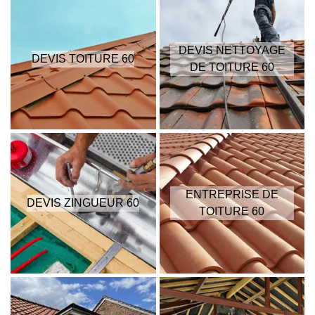
DEVIS NETTOYAGE
DEVIS TOITURE 60
DE TOITURE 60
ENTREPRISE DE
DEVIS ZINGUEUR 60
TOITURE 60