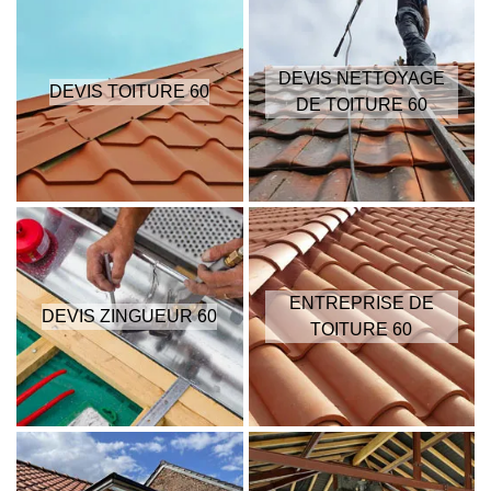
DEVIS NETTOYAGE
DEVIS TOITURE 60
DE TOITURE 60
ENTREPRISE DE
DEVIS ZINGUEUR 60
TOITURE 60