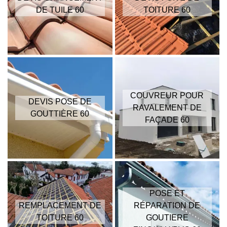
DE TUILE 60
TOITURE 60
COUVREUR POUR
DEVIS POSE DE
RAVALEMENT DE
GOUTTIÈRE 60
FAÇADE 60
POSE ET
REMPLACEMENT DE
RÉPARATION DE
TOITURE 60
GOUTIERE