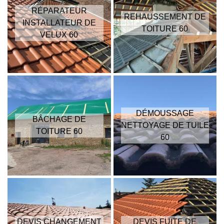
RÉPARATEUR
REHAUSSEMENT DE
INSTALLATEUR DE
TOITURE 60
VELUX 60
DÉMOUSSAGE
BÂCHAGE DE
NETTOYAGE DE TUILE
TOITURE 60
60
DEVIS CHANGEMENT
DEVIS FUITE DE