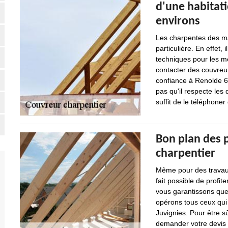
d'une habitati
environs
Les charpentes des ma
particulière. En effet, 
techniques pour les me
contacter des couvreur
confiance à Renolde 60
pas qu'il respecte les 
suffit de le téléphoner
Bon plan des 
charpentier
Même pour des travaux 
fait possible de profit
vous garantissons que 
opérons tous ceux qui
Juvignies. Pour être s
demander votre devis a