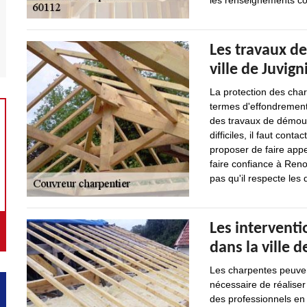
les renseignements com
Les travaux de
ville de Juvign
La protection des char
termes d'effondrement 
des travaux de démouss
difficiles, il faut con
proposer de faire appe
faire confiance à Reno
pas qu'il respecte les
Les intervent
dans la ville d
Les charpentes peuven
nécessaire de réaliser
des professionnels en 