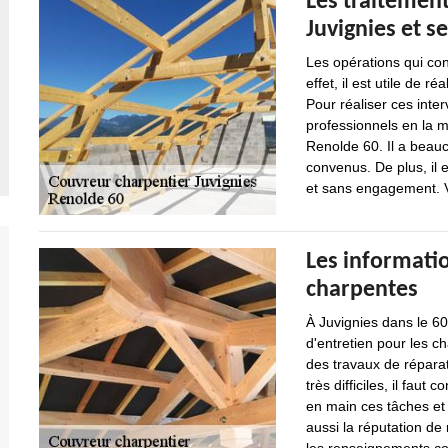
Les traitement
Juvignies et s
Les opérations qui co
effet, il est utile de 
Pour réaliser ces inter
professionnels en la m
Renolde 60. Il a beauc
convenus. De plus, il 
et sans engagement. V
Les informatio
charpentes
À Juvignies dans le 60
d'entretien pour les c
des travaux de réparat
très difficiles, il fau
en main ces tâches et s
aussi la réputation de