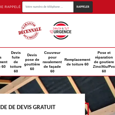
RE RAPPELÉ
Devis
Couvreur
Pose et
Devis
s
fuite
pour
réparation
pose de
Remplacement
ment
de
ravalement
de goutiere
gouttière
de toiture 60
e 60
toiture
de façade
Zinc/Alu/Pvc
60
60
60
60
E DE DEVIS GRATUIT