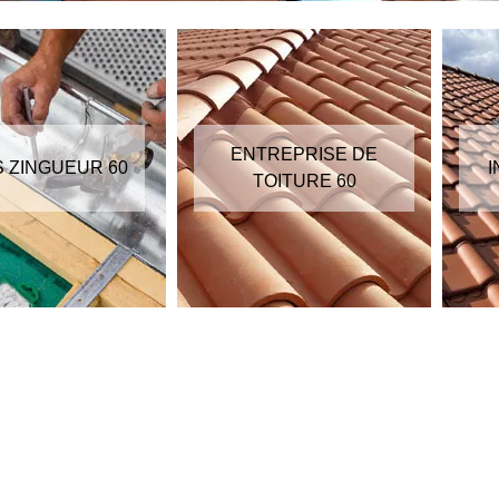
ENTREPRISE DE
S ZINGUEUR 60
I
TOITURE 60