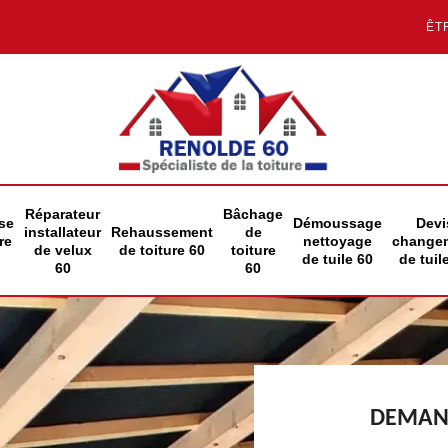
ÊT
Réparateur
Bâchage
se
Démoussage
Devi
installateur
Rehaussement
de
re
nettoyage
change
de velux
de toiture 60
toiture
de tuile 60
de tuil
60
60
DEMAND