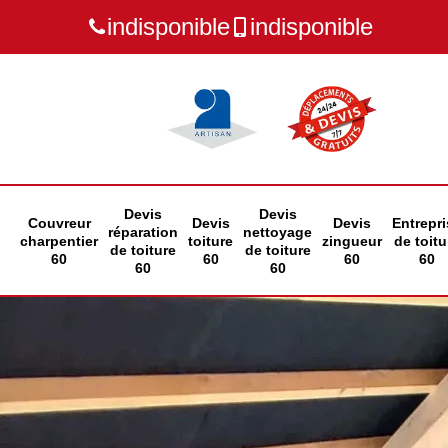
indisponible
indisponible
Devis
Devis
Couvreur
Devis
Devis
Entrepri
réparation
nettoyage
charpentier
toiture
zingueur
de toitu
de toiture
de toiture
60
60
60
60
60
60