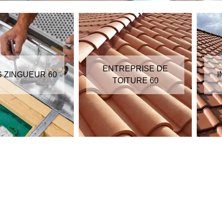
ENTREPRISE DE
S ZINGUEUR 60
I
TOITURE 60