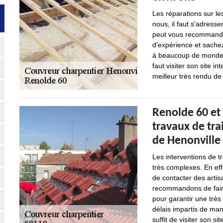
Les réparations sur le
nous, il faut s'adresse
peut vous recommander
d'expérience et sachez
à beaucoup de monde. 
faut visiter son site in
meilleur très rendu de 
Renolde 60 et
travaux de tra
de Henonville 
Les interventions de t
très complexes. En effe
de contacter des arti
recommandons de faire
pour garantir une très 
délais impartis de mani
suffit de visiter son sit