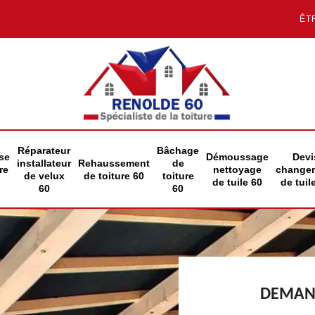
ÊT
Réparateur
Bâchage
se
Démoussage
Devi
installateur
Rehaussement
de
re
nettoyage
change
de velux
de toiture 60
toiture
de tuile 60
de tuil
60
60
DEMAND