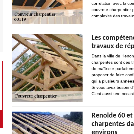
corrélation avec la co
couvreur charpentier p
complexité des travau
Les compétenc
travaux de ré
Dans la ville de Henonv
charpentes sont des tr
de maîtriser parfaitem
proposer de faire conf
qui a plusieurs années
Si vous avez besoin d'a
C'est aussi une occas
Renolde 60 et 
charpentes dan
environs