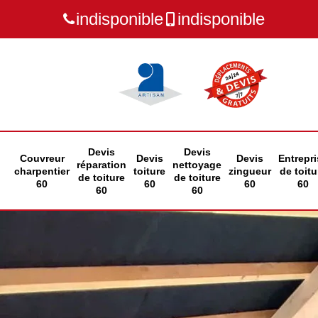
indisponible
indisponible
Devis
Devis
Couvreur
Devis
Devis
Entrepri
réparation
nettoyage
charpentier
toiture
zingueur
de toitu
de toiture
de toiture
60
60
60
60
60
60