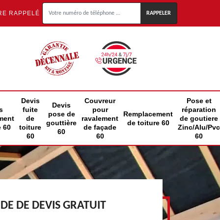
RE RAPPELÉ
Devis
Couvreur
Pose et
Devis
s
fuite
pour
réparation
pose de
Remplacement
ment
de
ravalement
de goutiere
gouttière
de toiture 60
e 60
toiture
de façade
Zinc/Alu/Pvc
60
60
60
60
E DE DEVIS GRATUIT