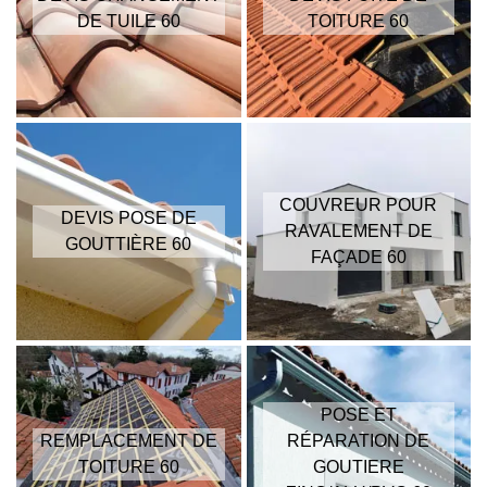
DE TUILE 60
TOITURE 60
COUVREUR POUR
DEVIS POSE DE
RAVALEMENT DE
GOUTTIÈRE 60
FAÇADE 60
POSE ET
REMPLACEMENT DE
RÉPARATION DE
TOITURE 60
GOUTIERE