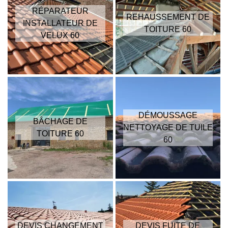
RÉPARATEUR
REHAUSSEMENT DE
INSTALLATEUR DE
TOITURE 60
VELUX 60
DÉMOUSSAGE
BÂCHAGE DE
NETTOYAGE DE TUILE
TOITURE 60
60
DEVIS CHANGEMENT
DEVIS FUITE DE