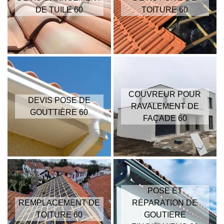
DE TUILE 60
TOITURE 60
COUVREUR POUR
DEVIS POSE DE
RAVALEMENT DE
GOUTTIÈRE 60
FAÇADE 60
POSE ET
REMPLACEMENT DE
RÉPARATION DE
TOITURE 60
GOUTIERE