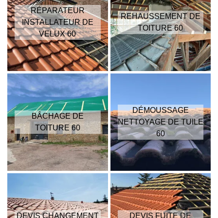
RÉPARATEUR
REHAUSSEMENT DE
INSTALLATEUR DE
TOITURE 60
VELUX 60
DÉMOUSSAGE
BÂCHAGE DE
NETTOYAGE DE TUILE
TOITURE 60
60
DEVIS CHANGEMENT
DEVIS FUITE DE