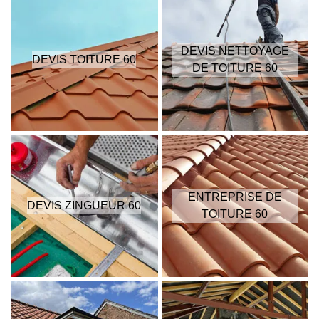
DEVIS NETTOYAGE
DEVIS TOITURE 60
DE TOITURE 60
ENTREPRISE DE
DEVIS ZINGUEUR 60
TOITURE 60