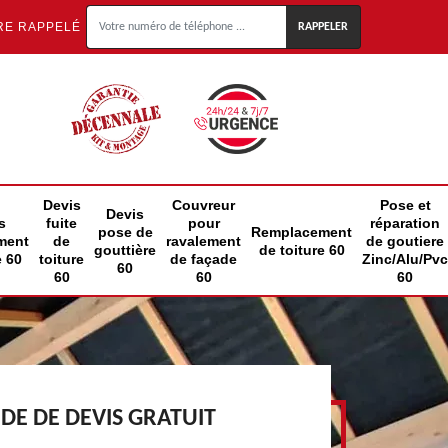
RE RAPPELÉ
Devis
Couvreur
Pose et
Devis
s
fuite
pour
réparation
pose de
Remplacement
ment
de
ravalement
de goutiere
gouttière
de toiture 60
e 60
toiture
de façade
Zinc/Alu/Pvc
60
60
60
60
E DE DEVIS GRATUIT