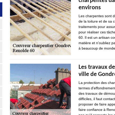
charpentes dan
environs
Les charpentes sont de
de la toiture et de sa 
traitements pour assure
pour réaliser ces tâch
60. Il est un artisan c
matière et n'oubliez pa
à beaucoup de monde
Les travaux de
ville de Gondr
La protection des char
termes d'effondrement 
des travaux de démouss
difficiles, il faut con
proposer de faire appe
faire confiance à Reno