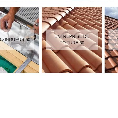
ENTREPRISE DE
S ZINGUEUR 60
I
TOITURE 60