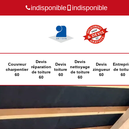
indisponible
indisponible
Devis
Devis
Couvreur
Devis
Devis
Entrepri
réparation
nettoyage
charpentier
toiture
zingueur
de toitu
de toiture
de toiture
60
60
60
60
60
60