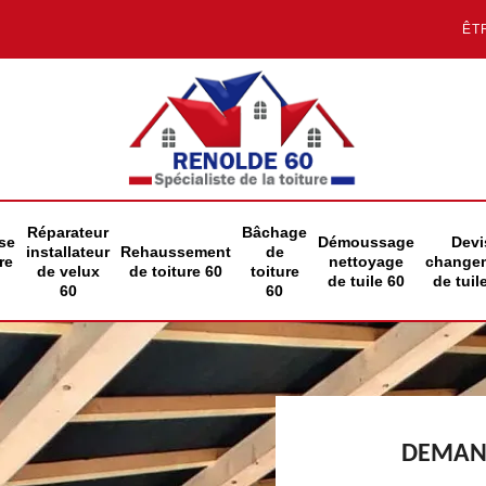
ÊT
Réparateur
Bâchage
se
Démoussage
Devi
installateur
Rehaussement
de
re
nettoyage
change
de velux
de toiture 60
toiture
de tuile 60
de tuil
60
60
DEMAND