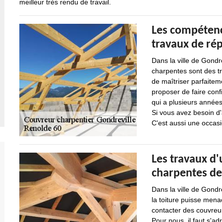
meilleur très rendu de travail.
Les compétenc
travaux de ré
Dans la ville de Gondre
charpentes sont des tr
de maîtriser parfaitem
proposer de faire conf
qui a plusieurs années
Si vous avez besoin d'a
C'est aussi une occas
Les travaux d'
charpentes d
Dans la ville de Gondre
la toiture puisse menac
contacter des couvreur
Pour nous, il faut s'a