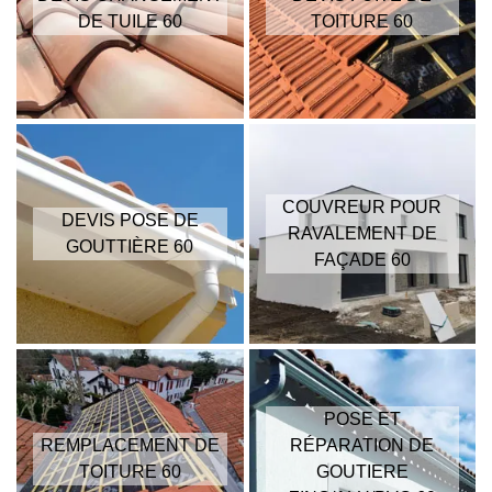
DE TUILE 60
TOITURE 60
COUVREUR POUR
DEVIS POSE DE
RAVALEMENT DE
GOUTTIÈRE 60
FAÇADE 60
POSE ET
REMPLACEMENT DE
RÉPARATION DE
TOITURE 60
GOUTIERE