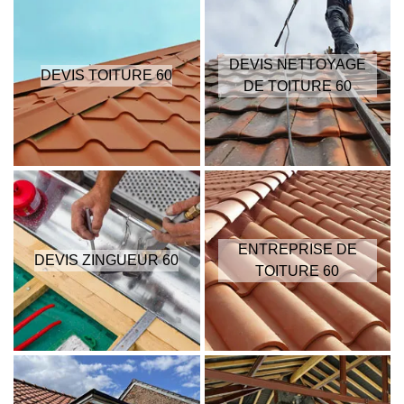
DEVIS NETTOYAGE
DEVIS TOITURE 60
DE TOITURE 60
ENTREPRISE DE
DEVIS ZINGUEUR 60
TOITURE 60