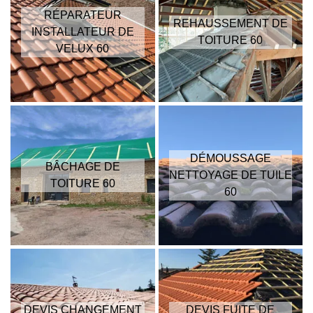
RÉPARATEUR
REHAUSSEMENT DE
INSTALLATEUR DE
TOITURE 60
VELUX 60
DÉMOUSSAGE
BÂCHAGE DE
NETTOYAGE DE TUILE
TOITURE 60
60
DEVIS CHANGEMENT
DEVIS FUITE DE