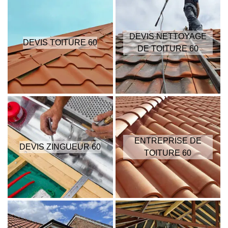
DEVIS NETTOYAGE
DEVIS TOITURE 60
DE TOITURE 60
ENTREPRISE DE
DEVIS ZINGUEUR 60
TOITURE 60