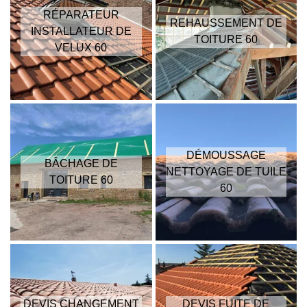
RÉPARATEUR
REHAUSSEMENT DE
INSTALLATEUR DE
TOITURE 60
VELUX 60
DÉMOUSSAGE
BÂCHAGE DE
NETTOYAGE DE TUILE
TOITURE 60
60
DEVIS CHANGEMENT
DEVIS FUITE DE