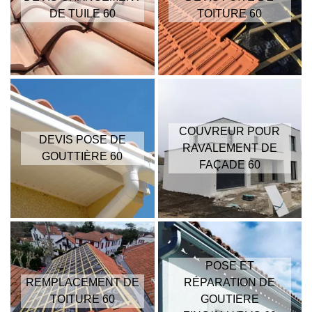
DE TUILE 60
TOITURE 60
COUVREUR POUR
DEVIS POSE DE
RAVALEMENT DE
GOUTTIÈRE 60
FAÇADE 60
POSE ET
REMPLACEMENT DE
RÉPARATION DE
TOITURE 60
GOUTIERE