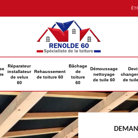
ÊT
Réparateur
Bâchage
se
Démoussage
Devi
installateur
Rehaussement
de
re
nettoyage
change
de velux
de toiture 60
toiture
de tuile 60
de tuil
60
60
DEMAND