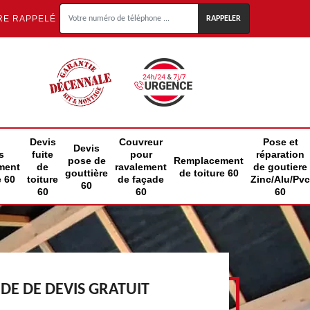
RE RAPPELÉ
Devis
Couvreur
Pose et
Devis
s
fuite
pour
réparation
pose de
Remplacement
ment
de
ravalement
de goutiere
gouttière
de toiture 60
e 60
toiture
de façade
Zinc/Alu/Pvc
60
60
60
60
E DE DEVIS GRATUIT