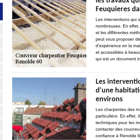
les travaux qu
Feuquieres dan
Les interventions qui o
nombreuses. En effet, 
et les différentes méth
peut vous proposer de
d'expérience en la mat
et accessibles à beauc
qui est un document in
Les interventi
d'une habitati
environs
Les charpentes des ma
particulière. En effet, 
techniques pour les me
contacter des couvreur
confiance à Renolde 60