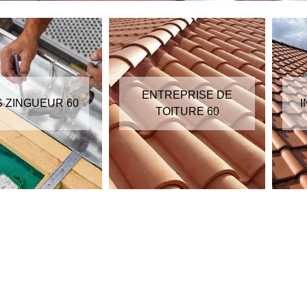
ENTREPRISE DE
S ZINGUEUR 60
I
TOITURE 60