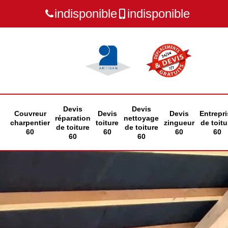
indisponible
indisponible
Devis
Devis
Couvreur
Devis
Devis
Entrepri
réparation
nettoyage
charpentier
toiture
zingueur
de toitu
de toiture
de toiture
60
60
60
60
60
60