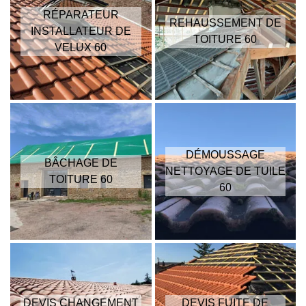
RÉPARATEUR
REHAUSSEMENT DE
INSTALLATEUR DE
TOITURE 60
VELUX 60
DÉMOUSSAGE
BÂCHAGE DE
NETTOYAGE DE TUILE
TOITURE 60
60
DEVIS CHANGEMENT
DEVIS FUITE DE