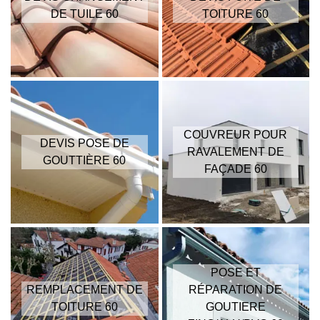
DE TUILE 60
TOITURE 60
COUVREUR POUR
DEVIS POSE DE
RAVALEMENT DE
GOUTTIÈRE 60
FAÇADE 60
POSE ET
REMPLACEMENT DE
RÉPARATION DE
TOITURE 60
GOUTIERE