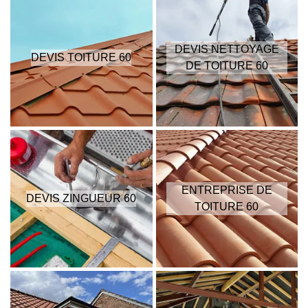
DEVIS NETTOYAGE
DEVIS TOITURE 60
DE TOITURE 60
ENTREPRISE DE
DEVIS ZINGUEUR 60
TOITURE 60