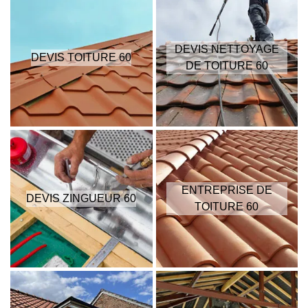
DEVIS NETTOYAGE
DEVIS TOITURE 60
DE TOITURE 60
ENTREPRISE DE
DEVIS ZINGUEUR 60
TOITURE 60