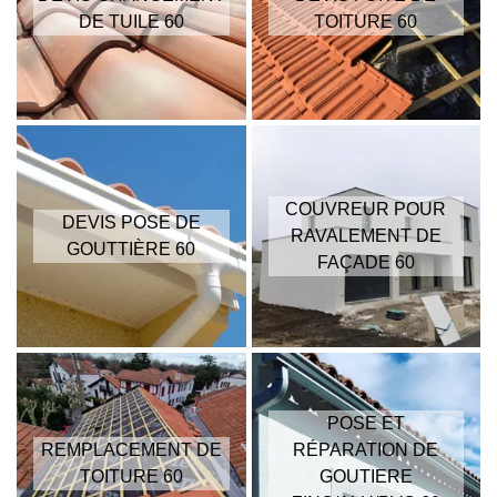
DE TUILE 60
TOITURE 60
COUVREUR POUR
DEVIS POSE DE
RAVALEMENT DE
GOUTTIÈRE 60
FAÇADE 60
POSE ET
REMPLACEMENT DE
RÉPARATION DE
TOITURE 60
GOUTIERE