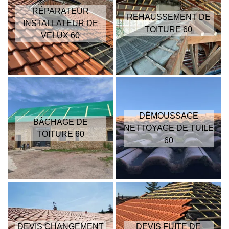
RÉPARATEUR
REHAUSSEMENT DE
INSTALLATEUR DE
TOITURE 60
VELUX 60
DÉMOUSSAGE
BÂCHAGE DE
NETTOYAGE DE TUILE
TOITURE 60
60
DEVIS CHANGEMENT
DEVIS FUITE DE