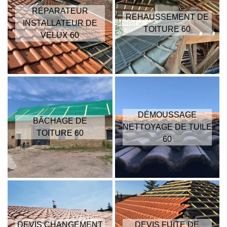
RÉPARATEUR
REHAUSSEMENT DE
INSTALLATEUR DE
TOITURE 60
VELUX 60
DÉMOUSSAGE
BÂCHAGE DE
NETTOYAGE DE TUILE
TOITURE 60
60
DEVIS CHANGEMENT
DEVIS FUITE DE