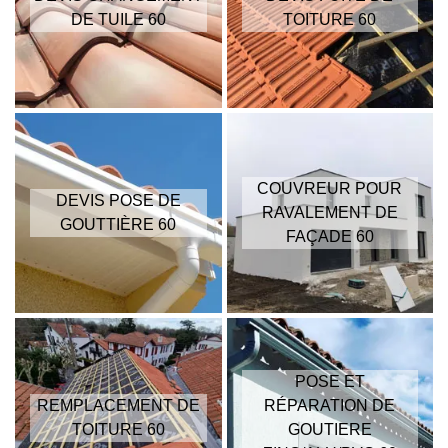
DE TUILE 60
TOITURE 60
COUVREUR POUR
DEVIS POSE DE
RAVALEMENT DE
GOUTTIÈRE 60
FAÇADE 60
POSE ET
REMPLACEMENT DE
RÉPARATION DE
TOITURE 60
GOUTIERE