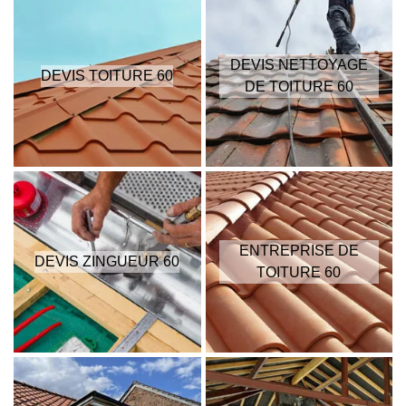
DEVIS NETTOYAGE
DEVIS TOITURE 60
DE TOITURE 60
ENTREPRISE DE
DEVIS ZINGUEUR 60
TOITURE 60