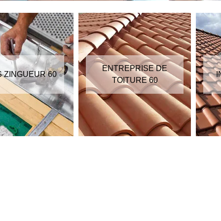
ENTREPRISE DE
S ZINGUEUR 60
I
TOITURE 60