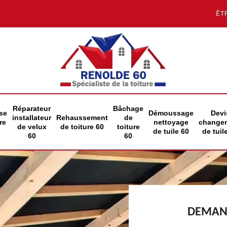
ÊT
Réparateur
Bâchage
se
Démoussage
Devi
installateur
Rehaussement
de
re
nettoyage
change
de velux
de toiture 60
toiture
de tuile 60
de tuil
60
60
DEMAND