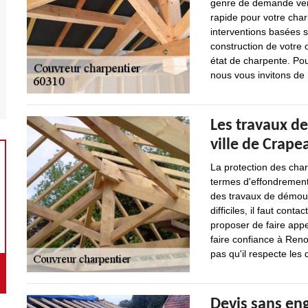
genre de demande venan
rapide pour votre cha
interventions basées su
construction de votre o
état de charpente. Pou
nous vous invitons de
Les travaux de
ville de Crape
La protection des char
termes d'effondrement 
des travaux de démouss
difficiles, il faut con
proposer de faire appe
faire confiance à Reno
pas qu'il respecte les
Devis sans en