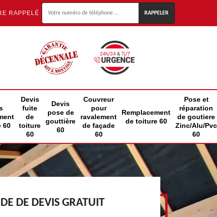
RE RAPPELÉ
Devis
Couvreur
Pose et
Devis
s
fuite
pour
réparation
pose de
Remplacement
ment
de
ravalement
de goutiere
gouttière
de toiture 60
e 60
toiture
de façade
Zinc/Alu/Pvc
60
60
60
60
E DE DEVIS GRATUIT