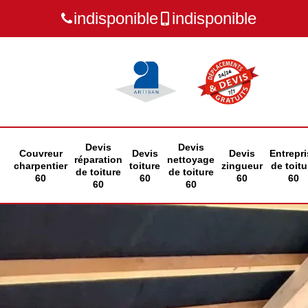
indisponible
indisponible
Devis
Devis
Couvreur
Devis
Devis
Entrepri
réparation
nettoyage
charpentier
toiture
zingueur
de toitu
de toiture
de toiture
60
60
60
60
60
60