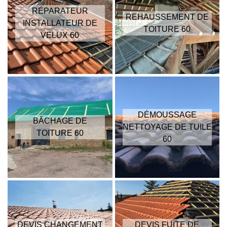
RÉPARATEUR
REHAUSSEMENT DE
INSTALLATEUR DE
TOITURE 60
VELUX 60
DÉMOUSSAGE
BÂCHAGE DE
NETTOYAGE DE TUILE
TOITURE 60
60
DEVIS CHANGEMENT
DEVIS FUITE DE