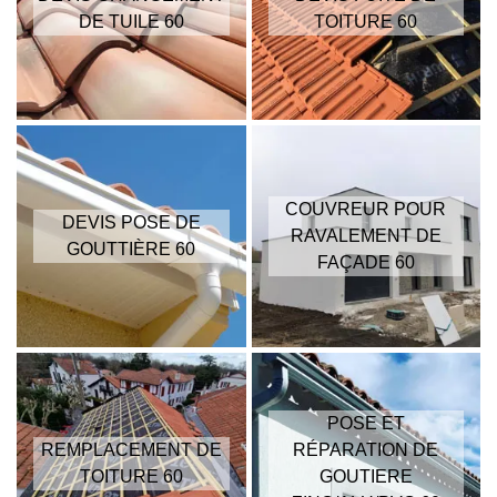
DE TUILE 60
TOITURE 60
COUVREUR POUR
DEVIS POSE DE
RAVALEMENT DE
GOUTTIÈRE 60
FAÇADE 60
POSE ET
REMPLACEMENT DE
RÉPARATION DE
TOITURE 60
GOUTIERE