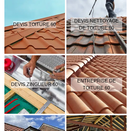
DEVIS NETTOYAGE
DEVIS TOITURE 60
DE TOITURE 60
ENTREPRISE DE
DEVIS ZINGUEUR 60
TOITURE 60