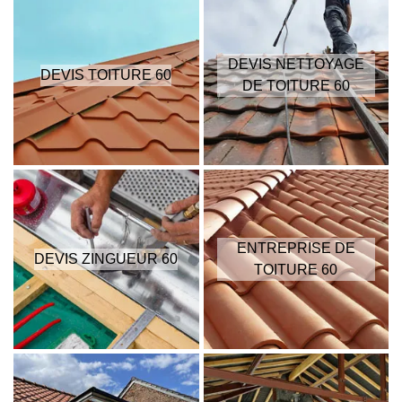
DEVIS NETTOYAGE
DEVIS TOITURE 60
DE TOITURE 60
ENTREPRISE DE
DEVIS ZINGUEUR 60
TOITURE 60