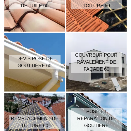
DE TUILE 60
TOITURE 60
COUVREUR POUR
DEVIS POSE DE
RAVALEMENT DE
GOUTTIÈRE 60
FAÇADE 60
POSE ET
REMPLACEMENT DE
RÉPARATION DE
TOITURE 60
GOUTIERE