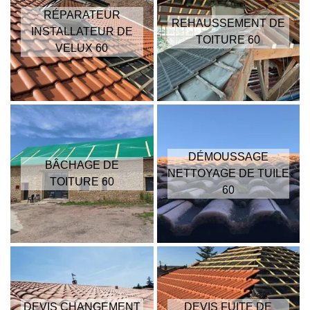
RÉPARATEUR
REHAUSSEMENT DE
INSTALLATEUR DE
TOITURE 60
VELUX 60
DÉMOUSSAGE
BÂCHAGE DE
NETTOYAGE DE TUILE
TOITURE 60
60
DEVIS CHANGEMENT
DEVIS FUITE DE