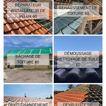
RÉPARATEUR
REHAUSSEMENT DE
INSTALLATEUR DE
TOITURE 60
VELUX 60
DÉMOUSSAGE
BÂCHAGE DE
NETTOYAGE DE TUILE
TOITURE 60
60
DEVIS CHANGEMENT
DEVIS FUITE DE