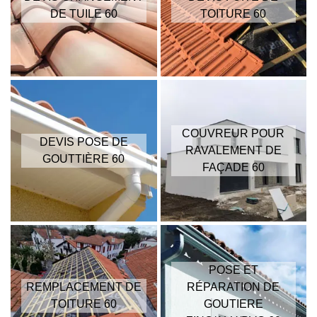
DE TUILE 60
TOITURE 60
COUVREUR POUR
DEVIS POSE DE
RAVALEMENT DE
GOUTTIÈRE 60
FAÇADE 60
POSE ET
REMPLACEMENT DE
RÉPARATION DE
TOITURE 60
GOUTIERE