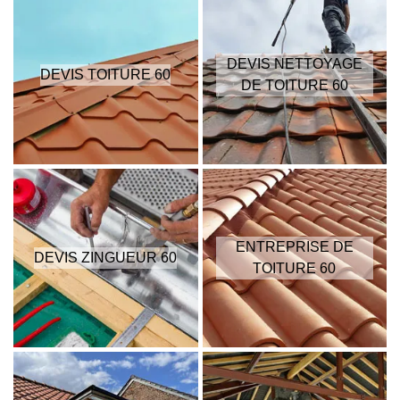
DEVIS NETTOYAGE
DEVIS TOITURE 60
DE TOITURE 60
ENTREPRISE DE
DEVIS ZINGUEUR 60
TOITURE 60