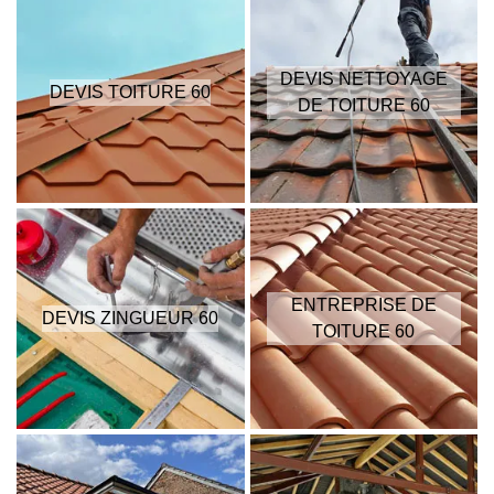
DEVIS NETTOYAGE
DEVIS TOITURE 60
DE TOITURE 60
ENTREPRISE DE
DEVIS ZINGUEUR 60
TOITURE 60