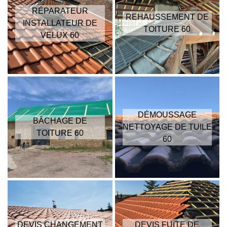
RÉPARATEUR
REHAUSSEMENT DE
INSTALLATEUR DE
TOITURE 60
VELUX 60
DÉMOUSSAGE
BÂCHAGE DE
NETTOYAGE DE TUILE
TOITURE 60
60
DEVIS CHANGEMENT
DEVIS FUITE DE