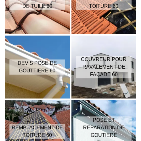
DE TUILE 60
TOITURE 60
COUVREUR POUR
DEVIS POSE DE
RAVALEMENT DE
GOUTTIÈRE 60
FAÇADE 60
POSE ET
REMPLACEMENT DE
RÉPARATION DE
TOITURE 60
GOUTIERE