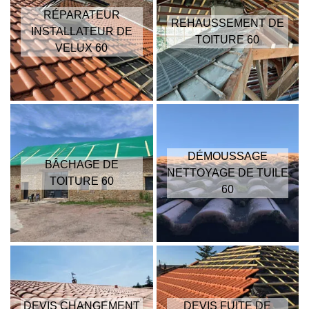
RÉPARATEUR
REHAUSSEMENT DE
INSTALLATEUR DE
TOITURE 60
VELUX 60
DÉMOUSSAGE
BÂCHAGE DE
NETTOYAGE DE TUILE
TOITURE 60
60
DEVIS CHANGEMENT
DEVIS FUITE DE