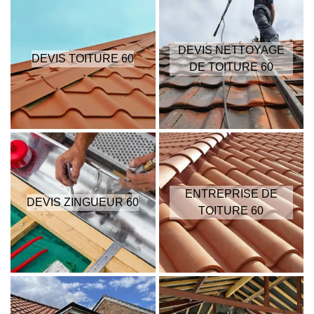
DEVIS NETTOYAGE
DEVIS TOITURE 60
DE TOITURE 60
ENTREPRISE DE
DEVIS ZINGUEUR 60
TOITURE 60