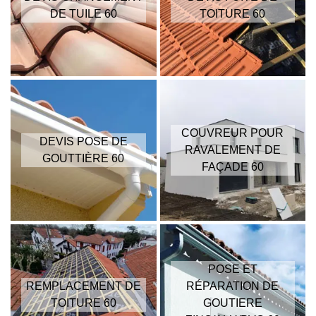
DE TUILE 60
TOITURE 60
COUVREUR POUR
DEVIS POSE DE
RAVALEMENT DE
GOUTTIÈRE 60
FAÇADE 60
POSE ET
REMPLACEMENT DE
RÉPARATION DE
TOITURE 60
GOUTIERE